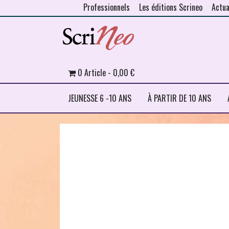
Professionnels
Les éditions Scrineo
Actua
Skip to content
0 Article
0,00 €
JEUNESSE 6 -10 ANS
À PARTIR DE 10 ANS