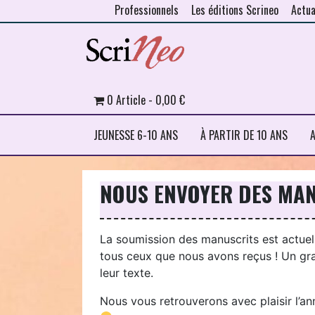
Professionnels
Les éditions Scrineo
Actua
Skip to content
0 Article
0,00 €
JEUNESSE 6-10 ANS
À PARTIR DE 10 ANS
A
NOUS ENVOYER DES MA
La soumission des manuscrits est actue
tous ceux que nous avons reçus ! Un gra
leur texte.
Nous vous retrouverons avec plaisir l’a