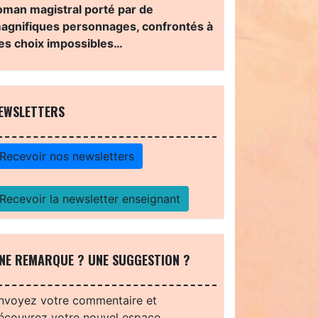
oman magistral porté par de
agnifiques personnages, confrontés à
es choix impossibles…
EWSLETTERS
Recevoir nos newsletters
Recevoir la newsletter enseignant
NE REMARQUE ? UNE SUGGESTION ?
nvoyez votre commentaire et
écouvrez votre nouvel espace