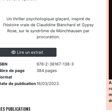
Un thriller psychologique glaçant, inspiré de
l’histoire vraie de Clauddine Blanchard et Gypsy
Rose, sur le syndrôme de Münchhausen par
procuration.
Lire un extrait
ISBN
978-2-38167-138-3
Nbre de page
384 pages
Format
A
Date de publication
16/03/2023
r
m
d
RES PUBLICATIONS