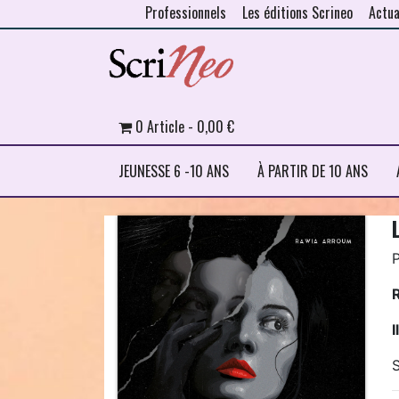
Professionnels
Les éditions Scrineo
Actua
Skip to content
0 Article
0,00 €
JEUNESSE 6 -10 ANS
À PARTIR DE 10 ANS
P
I
S