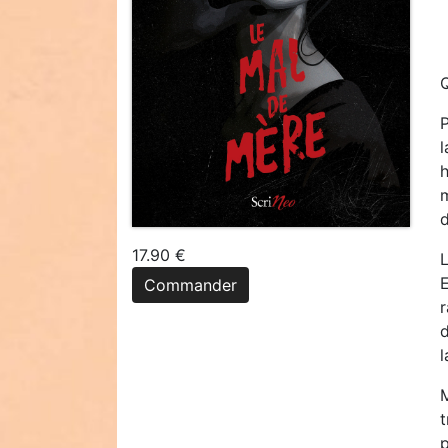
Q
P
l
d
17.90 €
L
Commander
r
d
l
p