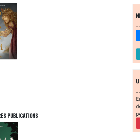
N
U
E
d
p
RES PUBLICATIONS