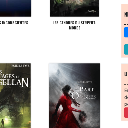
N
S INCONSCIENTES
LES CENDRES DU SERPENT-
MONDE
U
E
d
p