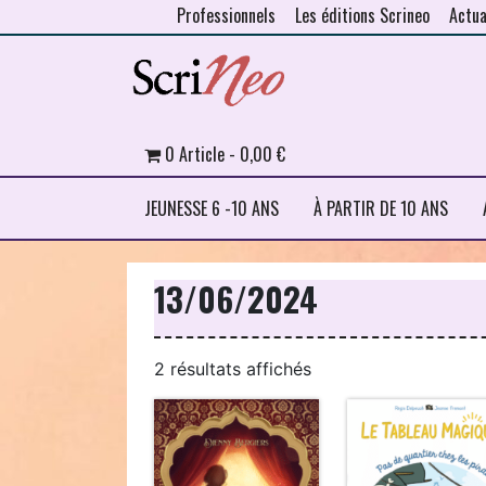
Professionnels
Les éditions Scrineo
Actua
Skip to content
0 Article
0,00 €
JEUNESSE 6 -10 ANS
À PARTIR DE 10 ANS
13/06/2024
Trié
2 résultats affichés
du
plus
récent
au