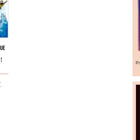
QUE
R
!
Pr
r