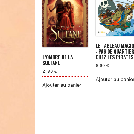
plus
ancien
LE TABLEAU MAGI
: PAS DE QUARTIE
CHEZ LES PIRATES 
L’OMBRE DE LA
SULTANE
6,90
€
21,90
€
Ajouter au panie
Ajouter au panier