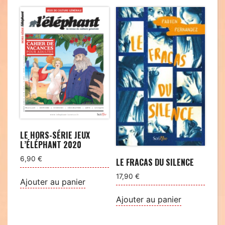
du
plus
récent
au
plus
ancien
LE HORS-SÉRIE JEUX
L’ÉLÉPHANT 2020
6,90
€
LE FRACAS DU SILENCE
17,90
€
Ajouter au panier
Ajouter au panier