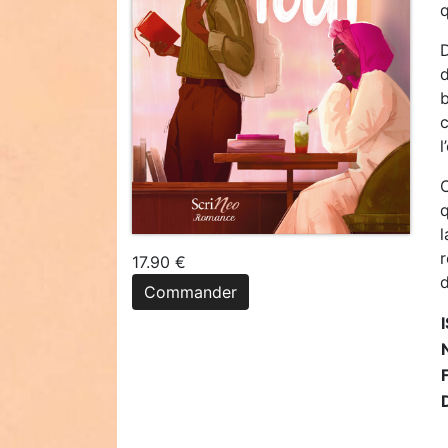
q
D
d
b
l
C
l
r
17.90 €
d
Commander