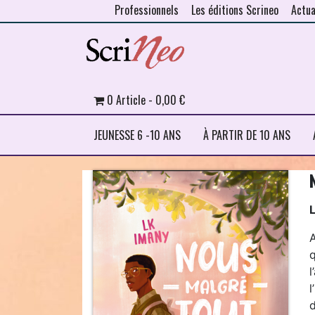
Professionnels
Les éditions Scrineo
Actua
Skip to content
0 Article
0,00 €
JEUNESSE 6 -10 ANS
À PARTIR DE 10 ANS
q
l
d