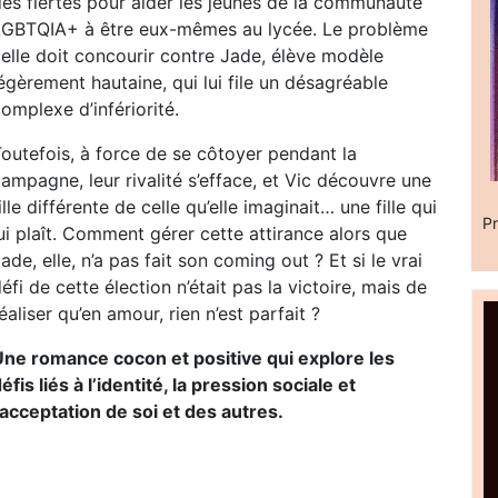
des fiertés pour aider les jeunes de la communauté
LGBTQIA+ à être eux-mêmes au lycée. Le problème
 elle doit concourir contre Jade, élève modèle
égèrement hautaine, qui lui file un désagréable
omplexe d’infériorité.
outefois, à force de se côtoyer pendant la
ampagne, leur rivalité s’efface, et Vic découvre une
ille différente de celle qu’elle imaginait… une fille qui
Pr
ui plaît. Comment gérer cette attirance alors que
ade, elle, n’a pas fait son coming out ? Et si le vrai
éfi de cette élection n’était pas la victoire, mais de
éaliser qu’en amour, rien n’est parfait ?
Une romance cocon et positive qui explore les
éfis liés à l’identité, la pression sociale et
’acceptation de soi et des autres.