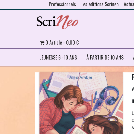
Professionnels
Les éditions Scrineo
Actua
Skip to content
0 Article
0,00 €
JEUNESSE 6 -10 ANS
À PARTIR DE 10 ANS
I
V