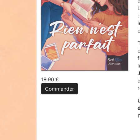
:
l
c
T
c
f
l
J
18.90 €
d
r
Commander
d
l