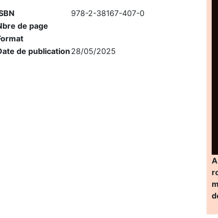
ISBN
978-2-38167-407-0
Nbre de page
Format
Date de publication
28/05/2025
A
r
m
d