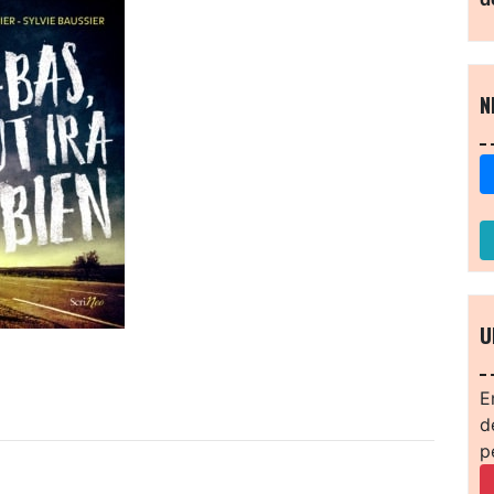
N
U
E
d
p