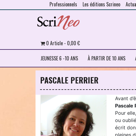
Professionnels
Les éditions Scrineo
Actua
Skip to content
0 Article
0,00 €
JEUNESSE 6 -10 ANS
À PARTIR DE 10 ANS
PASCALE PERRIER
Avant d’ê
Pascale 
Pour elle
ou oubli
écrit don
pleines d