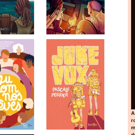
A
r
m
d