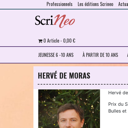
Professionnels
Les éditions Scrineo
Actua
Skip to content
0 Article
0,00 €
JEUNESSE 6 -10 ANS
À PARTIR DE 10 ANS
HERVÉ DE MORAS
Hervé de
Prix du 
Bulles e