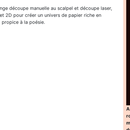
ange découpe manuelle au scalpel et découpe laser,
et 2D pour créer un univers de papier riche en
t propice à la poésie.
A
r
m
d