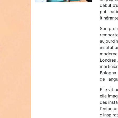
début d’u
publicat
itinérant
Son prem
remporte 
aujourd’h
institut
moderne 
Londres 
martiniè
Bologna A
de langu
Elle vit 
elle imag
des insta
l’enfance
d’inspirat