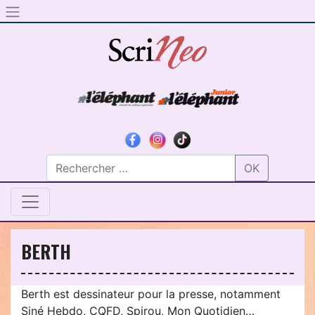
Skip to content
OK
BERTH
Berth est dessinateur pour la presse, notamment
Siné Hebdo, CQFD, Spirou, Mon Quotidien…