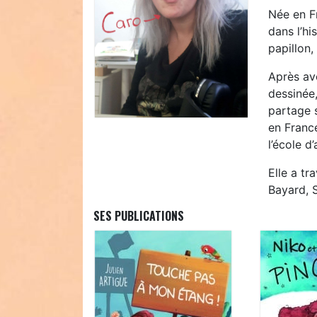
Née en F
dans l’hi
papillon,
Après av
dessinée,
partage s
en France
l’école d
Elle a tr
Bayard, S
SES PUBLICATIONS