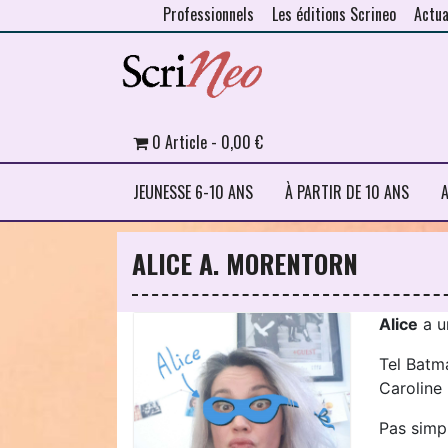
Professionnels
Les éditions Scrineo
Actua
Skip to content
0 Article
0,00 €
JEUNESSE 6-10 ANS
À PARTIR DE 10 ANS
A
ALICE A. MORENTORN
Alice
a un
Tel Batma
Caroline
Pas simpl