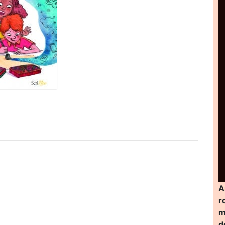
A
r
m
d