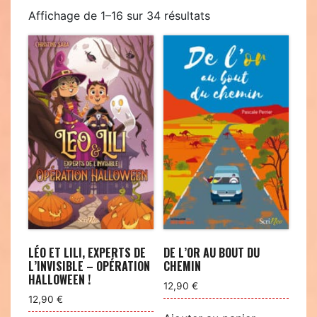
Trié
Affichage de 1–16 sur 34 résultats
du
plus
récent
au
plus
ancien
LÉO ET LILI, EXPERTS DE
DE L’OR AU BOUT DU
L’INVISIBLE – OPÉRATION
CHEMIN
HALLOWEEN !
12,90
€
12,90
€