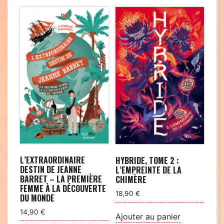
du
plus
récent
au
plus
ancien
L’EXTRAORDINAIRE
HYBRIDE, TOME 2 :
DESTIN DE JEANNE
L’EMPREINTE DE LA
BARRET – LA PREMIÈRE
CHIMÈRE
FEMME À LA DÉCOUVERTE
18,90
€
DU MONDE
14,90
€
Ajouter au panier