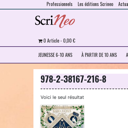
Professionnels
Les éditions Scrineo
Actua
Skip to content
0 Article
0,00 €
JEUNESSE 6-10 ANS
À PARTIR DE 10 ANS
A
978-2-38167-216-8
Voici le seul résultat