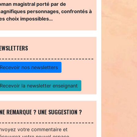
oman magistral porté par de
agnifiques personnages, confrontés à
es choix impossibles…
EWSLETTERS
Recevoir nos newsletters
Recevoir la newsletter enseignant
NE REMARQUE ? UNE SUGGESTION ?
nvoyez votre commentaire et
écouvrez votre nouvel espace