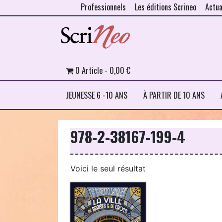
Professionnels
Les éditions Scrineo
Actua
Skip to content
0 Article
0,00 €
JEUNESSE 6 -10 ANS
À PARTIR DE 10 ANS
978-2-38167-199-4
Voici le seul résultat