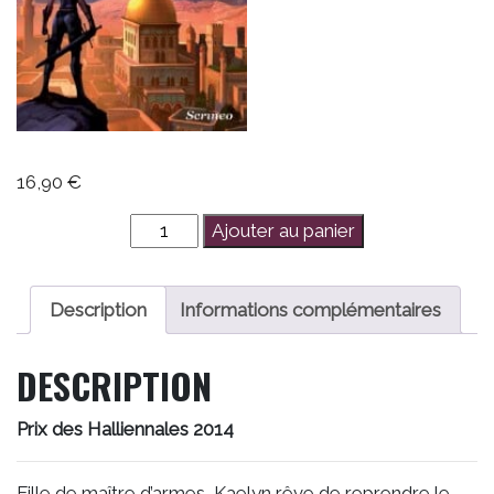
16,90
€
quantité
Ajouter au panier
de
La
Maîtresse
Description
Informations complémentaires
de
Guerre
DESCRIPTION
Prix des Halliennales 2014
Fille de maître d’armes, Kaelyn rêve de reprendre le