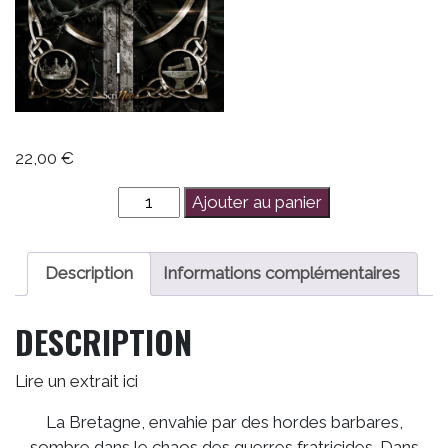
22,00
€
quantité
Ajouter au panier
de
Excaliber
:
Description
Informations complémentaires
La
Fabrique
DESCRIPTION
des
Rois
Lire un extrait ici
La Bretagne, envahie par des hordes barbares,
sombre dans le chaos des guerres fratricides. Dans