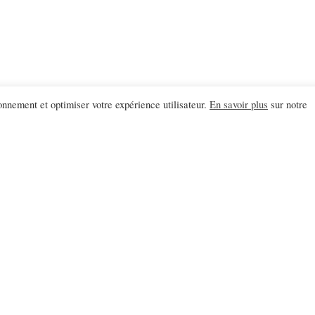
onnement et optimiser votre expérience utilisateur.
En savoir plus
sur notre
S'ABONNER
Abonnements à l'éléphant
Abonnements à l'éléphant junior