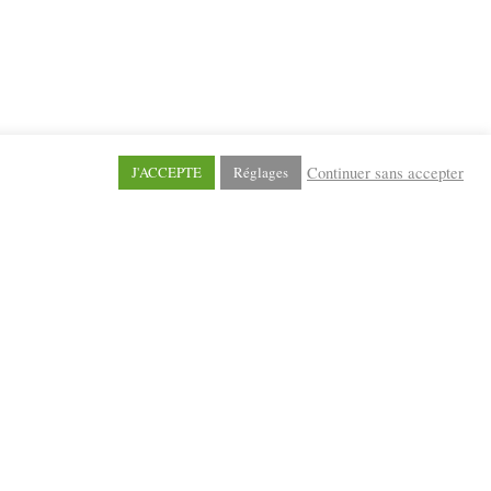
Continuer sans accepter
J'ACCEPTE
Réglages
ACCÈS AUX REVUES
l'éléphant en ligne
l'éléphant junior en ligne