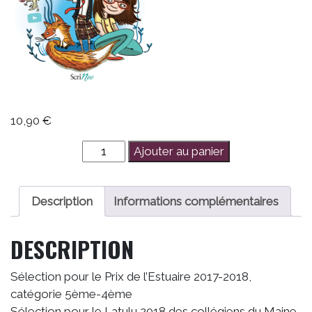
10,90
€
quantité
Ajouter au panier
de
Le
Monde
Description
Informations complémentaires
selon
Walden
DESCRIPTION
Sélection pour le Prix de l’Estuaire 2017-2018,
catégorie 5ème-4ème
Sélection pour le Latulu 2018 des collégiens du Maine-