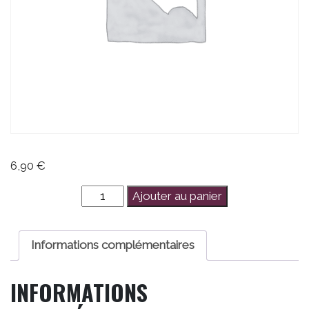
6,90
€
quantité
Ajouter au panier
de
Le
hors-
Informations complémentaires
série
jeux
INFORMATIONS
2017