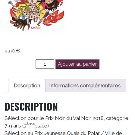
9,90
€
quantité
Ajouter au panier
de
Mamie
Polar
Description
Informations complémentaires
-
Fallait
DESCRIPTION
pas
toucher
Sélection pour le Prix Noir du Val Noir 2018, catégorie
à
ème
7-9 ans (3
place)
l'école
Sélection au Prix Jeunesse Quais du Polar / Ville de