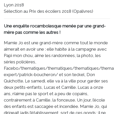
de
Lyon 2018
Mamie
Sélection au Prix des écoliers 2018 (Opalivres)
Jo
!
Une enquête rocambolesque menée par une grand-
mère pas comme les autres !
Mamie Jo est une grand-mère comme tout le monde
aimerait en avoir une : elle habite à la campagne avec
Papi mon chou, aime les randonnées, la photo, les
séries policières,
Facebo/thematiques/thematiques/thematiques/themat
expert/patrick-boucheron/ et son teckel, Don
Quichotte. Le samedi, elle va à la ville pour garder ses
deux petits-enfants, Lucas et Camille. Lucas a onze
ans, n’aime pas le sport et a peu de copains,
contrairement à Camille, la fonceuse. Un jour, l’école
des enfants est saccagée et incendiée. Mamie Jo, qui
dirigeait jadis l’établissement, sort de ces gonds : il ne