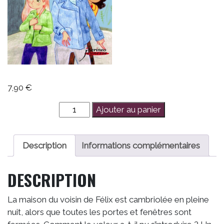
7,90
€
quantité
Ajouter au panier
de
F.B.I.
Animaux
Description
Informations complémentaires
Disparus
-
DESCRIPTION
Un
voleur
La maison du voisin de Félix est cambriolée en pleine
pas
nuit, alors que toutes les portes et fenêtres sont
ordinaire