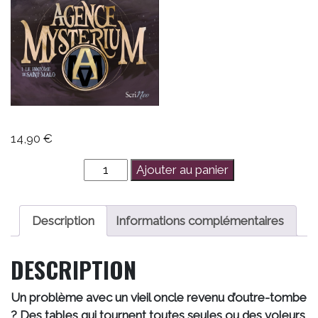
14,90
€
quantité
Ajouter au panier
de
Agence
Mysterium
Description
Informations complémentaires
-
Le
DESCRIPTION
Fantôme
de
Un problème avec un vieil oncle revenu d’outre-tombe
Saint-
? Des tables qui tournent toutes seules ou des voleurs