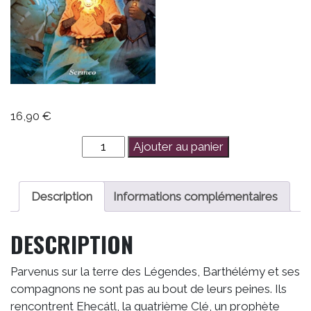
16,90
€
quantité
Ajouter au panier
de
Barthélemy
Styx
Description
Informations complémentaires
-
Tome
DESCRIPTION
2
Parvenus sur la terre des Légendes, Barthélémy et ses
compagnons ne sont pas au bout de leurs peines. Ils
rencontrent Ehecátl, la quatrième Clé, un prophète