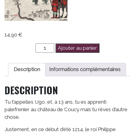
14,90
€
quantité
Ajouter au panier
de
Ugo
et
Description
Informations complémentaires
les
chevaliers
DESCRIPTION
de
Bouvine
Tu t’appelles Ugo, et, à 13 ans, tu es apprenti
palefrenier au château de Coucy mais tu rêves d’autre
chose.
Justement, en ce début d’été 1214, le roi Philippe