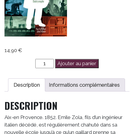
14,90
€
quantité
Ajouter au panier
de
Émile
Zola,
Description
Informations complémentaires
l'Engagé
DESCRIPTION
Aix-en Provence. 1852. Emile Zola, fils d’un ingénieur
italien décédé, est régulièrement chahuté dans sa
nouvelle école jusqu’à ce qu’un gaillard prenne sa