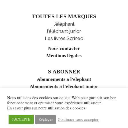
TOUTES LES MARQUES
l'éléphant
l'éléphant junior
Les livres Scrineo
Nous contacter
Mentions légales
S'ABONNER
Abonnements à l'éléphant
Abonnements à l'éléphant junior
Nous utilisons des cookies sur ce site Web pour garantir son bon
ACCÈS AUX REVUES
fonctionnement et optimiser votre expérience utilisateur.
En savoir plus
sur notre utilisation des cookies.
l'éléphant en ligne
l'éléphant junior en ligne
Continuer sans accepter
J'ACCEPTE
Réglages