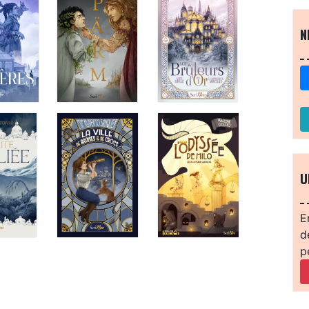
N
U
E
d
p