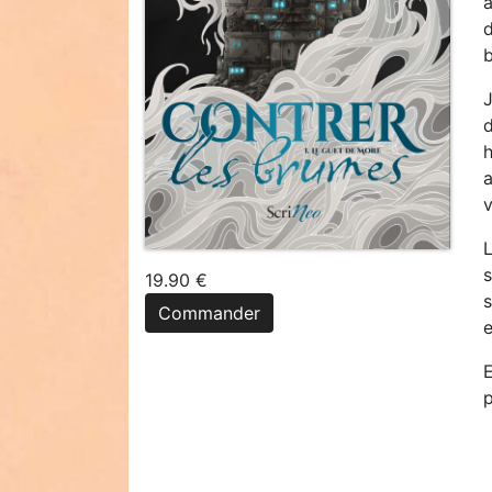
a
d
v
L
s
19.90 €
s
Commander
E
p