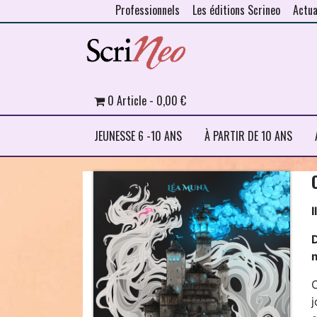
Professionnels
Les éditions Scrineo
Actua
Skip to content
0 Article
0,00 €
JEUNESSE 6 -10 ANS
À PARTIR DE 10 ANS