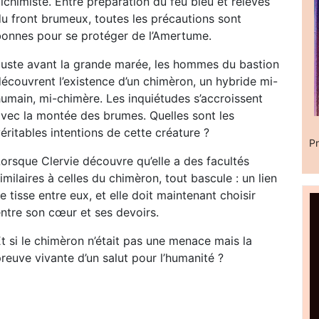
lchimiste. Entre préparation du feu bleu et relevés
du front brumeux, toutes les précautions sont
bonnes pour se protéger de l’Amertume.
Juste avant la grande marée, les hommes du bastion
écouvrent l’existence d’un chimèron, un hybride mi-
humain, mi-chimère. Les inquiétudes s’accroissent
avec la montée des brumes. Quelles sont les
éritables intentions de cette créature ?
Pr
orsque Clervie découvre qu’elle a des facultés
imilaires à celles du chimèron, tout bascule : un lien
e tisse entre eux, et elle doit maintenant choisir
entre son cœur et ses devoirs.
t si le chimèron n’était pas une menace mais la
reuve vivante d’un salut pour l’humanité ?