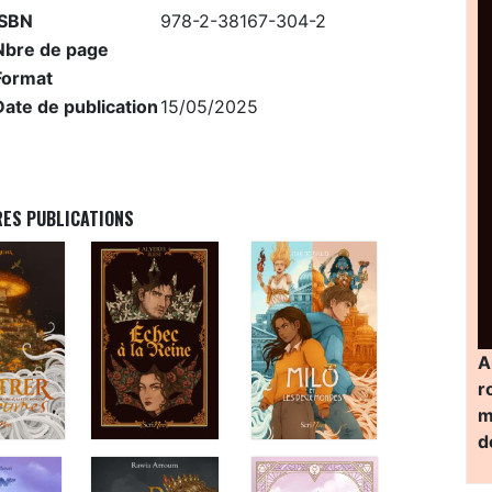
ISBN
978-2-38167-304-2
Nbre de page
Format
Date de publication
15/05/2025
RES PUBLICATIONS
A
r
m
d