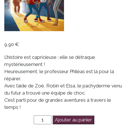
9,90
€
L’histoire est capricieuse : elle se détraque
mystérieusement !
Heureusement, le professeur Philéas est là pour la
réparer.
Avec l’aide de Zoé, Robin et Elsa, le pachyderme venu
du futur a trouvé une équipe de choc.
C’est parti pour de grandes aventures à travers le
temps !
quantité
Ajouter au panier
de