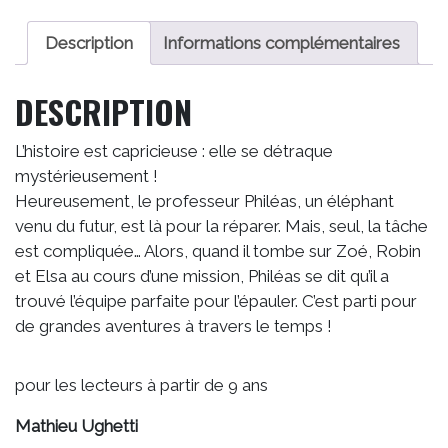
BD
-
Description
Informations complémentaires
Les
énigmes
DESCRIPTION
de
Philéas,
L’histoire est capricieuse : elle se détraque
un
mystérieusement !
pachyderme
Heureusement, le professeur Philéas, un éléphant
venu
venu du futur, est là pour la réparer. Mais, seul, la tâche
du
est compliquée… Alors, quand il tombe sur Zoé, Robin
futur
et Elsa au cours d’une mission, Philéas se dit qu’il a
trouvé l’équipe parfaite pour l’épauler. C’est parti pour
de grandes aventures à travers le temps !
pour les lecteurs à partir de 9 ans
Mathieu Ughetti