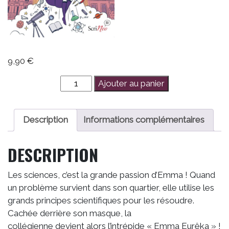
9,90
€
quantité
Ajouter au panier
de
Emma
Eureka
Description
Informations complémentaires
:
C'est
DESCRIPTION
pas
de
Les sciences, c’est la grande passion d’Emma ! Quand
la
un problème survient dans son quartier, elle utilise les
magie
grands principes scientifiques pour les résoudre.
!
Cachée derrière son masque, la
collégienne devient alors l’intrépide « Emma Eurêka » !