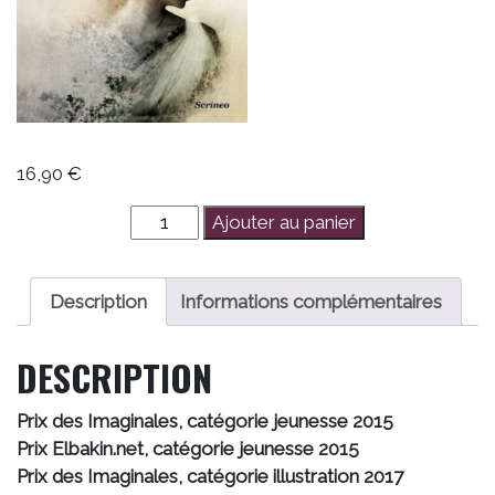
16,90
€
quantité
Ajouter au panier
de
La
Voie
Description
Informations complémentaires
des
Oracles
DESCRIPTION
-
Tome
Prix des Imaginales, catégorie jeunesse 2015
1
Prix Elbakin.net, catégorie jeunesse 2015
Prix des Imaginales, catégorie illustration 2017