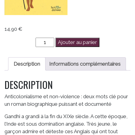
14,90
€
quantité
Ajouter au panier
de
Gandhi,
la
Description
Informations complémentaires
force
de
DESCRIPTION
la
non-
Anticolonialisme et non-violence : deux mots clé pour
violence
un roman biographique puissant et documenté
Gandhi a grandi à la fin du XIXe siècle. A cette époque,
l’Inde est sous domination anglaise. Très jeune, le
garçon admire et déteste ces Anglais qui ont tout