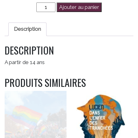
quantité
Ajouter au panier
de
Romantasy,
pouvoirs,
Description
trahison
DESCRIPTION
A partir de 14 ans
PRODUITS SIMILAIRES