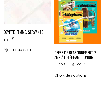
EGYPTE, FEMME, SERVANTE
9,90
€
Ajouter au panier
OFFRE DE REABONNEMENT 2
ANS À L’ÉLÉPHANT JUNIOR
Plage
81,00
€
–
96,00
€
de
Ce
prix :
Choix des options
produit
81,00 €
a
à
plusieurs
96,00 €
variations.
Les