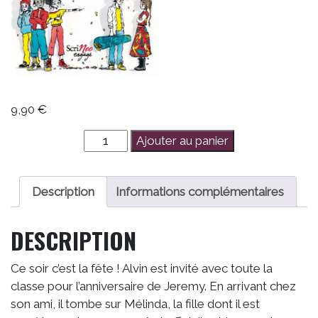
9,90
€
quantité
Ajouter au panier
de
Quand
dérape
Description
Informations complémentaires
la
rumeur
DESCRIPTION
Ce soir c’est la fête ! Alvin est invité avec toute la
classe pour l’anniversaire de Jeremy. En arrivant chez
son ami, il tombe sur Mélinda, la fille dont il est