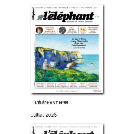
hors-
série
-
Septembre
2019
L’ÉLÉPHANT N°55
Juillet 2026