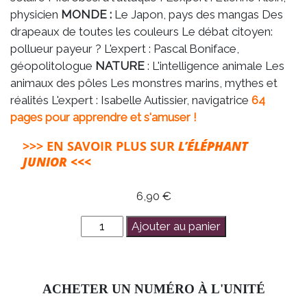
physicien
MONDE :
Le Japon, pays des mangas Des
drapeaux de toutes les couleurs Le débat citoyen:
pollueur payeur ? L'expert : Pascal Boniface,
géopolitologue
NATURE
: L'intelligence animale Les
animaux des pôles Les monstres marins, mythes et
réalités L'expert : Isabelle Autissier, navigatrice
64
pages pour apprendre et s'amuser !
>>> EN SAVOIR PLUS SUR
L’ÉLÉPHANT
JUNIOR <<<
6,90
€
quantité
Ajouter au panier
de
l'éléphant
junior
ACHETER UN NUMÉRO À L'UNITÉ
-