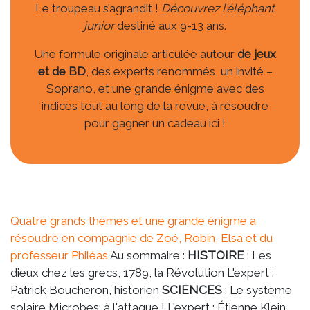
Le troupeau s’agrandit !
Découvrez l’éléphant
junior
destiné aux 9-13 ans.
Une formule originale articulée autour
de jeux
et de BD
, des experts renommés, un invité –
Soprano, et une grande énigme avec des
indices tout au long de la revue, à résoudre
pour gagner un cadeau
ici
!
Quatre grands thèmes et une grande énigme à
résoudre en compagnie
de Zoé, Robin, Elsa et du
professeur Philéas
Au sommaire :
HISTOIRE
: Les
dieux chez les grecs, 1789, la Révolution L'expert :
Patrick Boucheron, historien
SCIENCES
: Le système
solaire Microbes: à l'attaque ! L'expert : Étienne Klein,