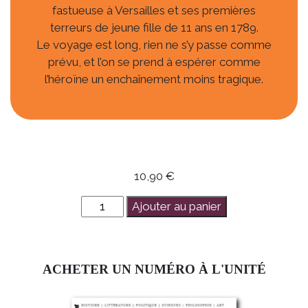
fastueuse à Versailles et ses premières
terreurs de jeune fille de 11 ans en 1789.
Le voyage est long, rien ne s’y passe comme
prévu, et l’on se prend à espérer comme
l’héroïne un enchaînement moins tragique.
10,90
€
quantité
Ajouter au panier
de
1791:
Une
ACHETER UN NUMÉRO À L'UNITÉ
princesse
en
fuite