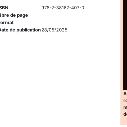
ISBN
978-2-38167-407-0
Nbre de page
Format
Date de publication
28/05/2025
A
r
m
d