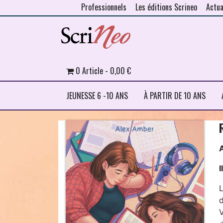
Professionnels
Les éditions Scrineo
Actua
Skip to content
0 Article
0,00 €
JEUNESSE 6 -10 ANS
À PARTIR DE 10 ANS
I
V