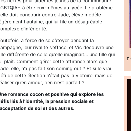
des fiertés pour aider les jeunes de la communauté
LGBTQIA+ à être eux-mêmes au lycée. Le problème
 elle doit concourir contre Jade, élève modèle
égèrement hautaine, qui lui file un désagréable
omplexe d’infériorité.
outefois, à force de se côtoyer pendant la
ampagne, leur rivalité s’efface, et Vic découvre une
ille différente de celle qu’elle imaginait… une fille qui
Pr
ui plaît. Comment gérer cette attirance alors que
ade, elle, n’a pas fait son coming out ? Et si le vrai
éfi de cette élection n’était pas la victoire, mais de
éaliser qu’en amour, rien n’est parfait ?
Une romance cocon et positive qui explore les
éfis liés à l’identité, la pression sociale et
’acceptation de soi et des autres.