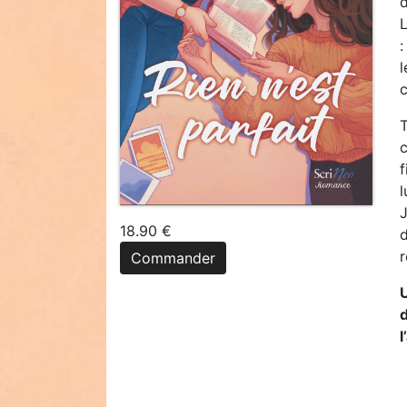
:
l
c
T
c
f
l
J
18.90 €
d
r
Commander
d
l