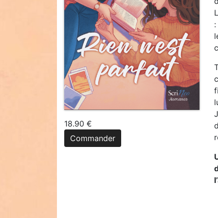
:
l
c
T
c
f
l
J
18.90 €
d
r
Commander
d
l