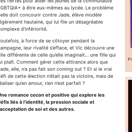
des fiertés pour aider les jeunes de la communauté
LGBTQIA+ à être eux-mêmes au lycée. Le problème
 elle doit concourir contre Jade, élève modèle
égèrement hautaine, qui lui file un désagréable
omplexe d’infériorité.
outefois, à force de se côtoyer pendant la
ampagne, leur rivalité s’efface, et Vic découvre une
ille différente de celle qu’elle imaginait… une fille qui
Pr
ui plaît. Comment gérer cette attirance alors que
ade, elle, n’a pas fait son coming out ? Et si le vrai
éfi de cette élection n’était pas la victoire, mais de
éaliser qu’en amour, rien n’est parfait ?
Une romance cocon et positive qui explore les
éfis liés à l’identité, la pression sociale et
’acceptation de soi et des autres.