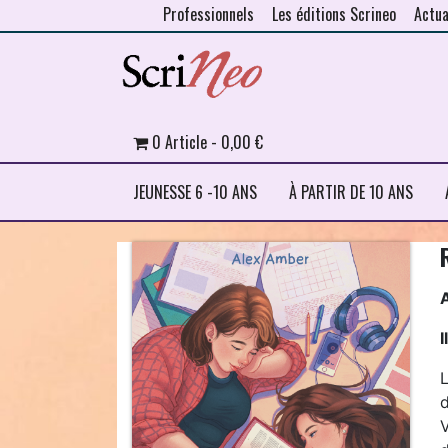
Professionnels
Les éditions Scrineo
Actua
Skip to content
0 Article
0,00 €
JEUNESSE 6 -10 ANS
À PARTIR DE 10 ANS
I
V