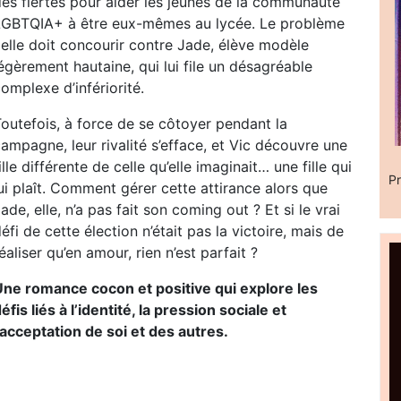
des fiertés pour aider les jeunes de la communauté
LGBTQIA+ à être eux-mêmes au lycée. Le problème
 elle doit concourir contre Jade, élève modèle
égèrement hautaine, qui lui file un désagréable
omplexe d’infériorité.
outefois, à force de se côtoyer pendant la
ampagne, leur rivalité s’efface, et Vic découvre une
ille différente de celle qu’elle imaginait… une fille qui
Pr
ui plaît. Comment gérer cette attirance alors que
ade, elle, n’a pas fait son coming out ? Et si le vrai
éfi de cette élection n’était pas la victoire, mais de
éaliser qu’en amour, rien n’est parfait ?
Une romance cocon et positive qui explore les
éfis liés à l’identité, la pression sociale et
’acceptation de soi et des autres.