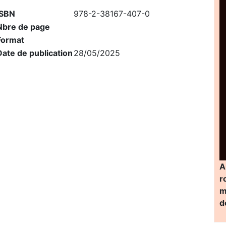
ISBN
978-2-38167-407-0
Nbre de page
Format
Date de publication
28/05/2025
A
r
m
d