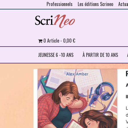
Professionnels
Les éditions Scrineo
Actua
Skip to content
0 Article
0,00 €
JEUNESSE 6 -10 ANS
À PARTIR DE 10 ANS
I
V