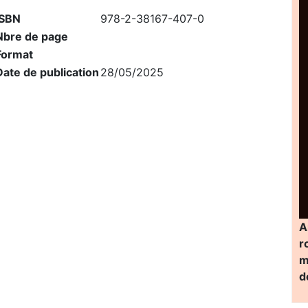
ISBN
978-2-38167-407-0
Nbre de page
Format
Date de publication
28/05/2025
A
r
m
d