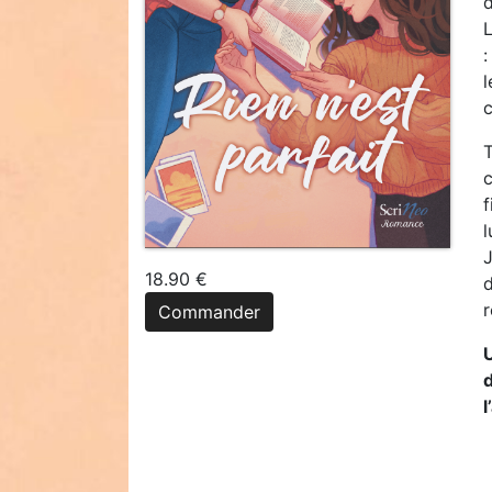
:
l
c
T
c
f
l
J
18.90 €
d
r
Commander
d
l