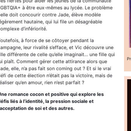
des fiertés pour aider les jeunes de la communauté
LGBTQIA+ à être eux-mêmes au lycée. Le problème
 elle doit concourir contre Jade, élève modèle
égèrement hautaine, qui lui file un désagréable
omplexe d’infériorité.
outefois, à force de se côtoyer pendant la
ampagne, leur rivalité s’efface, et Vic découvre une
ille différente de celle qu’elle imaginait… une fille qui
Pr
ui plaît. Comment gérer cette attirance alors que
ade, elle, n’a pas fait son coming out ? Et si le vrai
éfi de cette élection n’était pas la victoire, mais de
éaliser qu’en amour, rien n’est parfait ?
Une romance cocon et positive qui explore les
éfis liés à l’identité, la pression sociale et
’acceptation de soi et des autres.