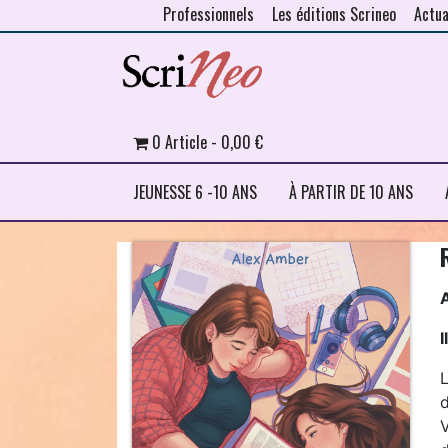
Professionnels
Les éditions Scrineo
Actua
Skip to content
0 Article
0,00 €
JEUNESSE 6 -10 ANS
À PARTIR DE 10 ANS
I
V