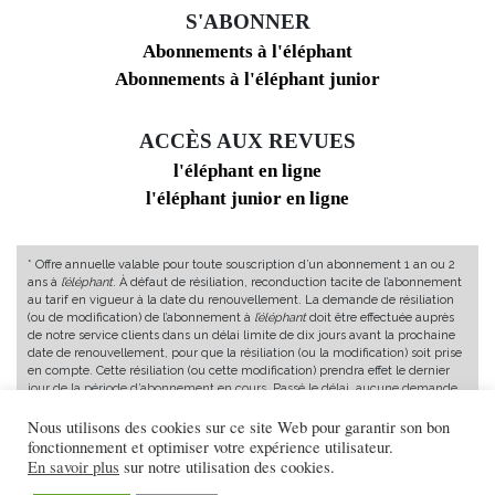
S'ABONNER
Abonnements à l'éléphant
Abonnements à l'éléphant junior
ACCÈS AUX REVUES
l'éléphant en ligne
l'éléphant junior en ligne
* Offre annuelle valable pour toute souscription d’un abonnement 1 an ou 2
ans à
l’éléphant
. À défaut de résiliation, reconduction tacite de l’abonnement
au tarif en vigueur à la date du renouvellement. La demande de résiliation
(ou de modification) de l’abonnement à
l’éléphant
doit être effectuée auprès
de notre service clients dans un délai limite de dix jours avant la prochaine
date de renouvellement, pour que la résiliation (ou la modification) soit prise
en compte. Cette résiliation (ou cette modification) prendra effet le dernier
jour de la période d’abonnement en cours. Passé le délai, aucune demande
de résiliation, de remboursement ou de modification ne pourra être prise en
compte.
Nous utilisons des cookies sur ce site Web pour garantir son bon
fonctionnement et optimiser votre expérience utilisateur.
Conformément à l’article L221-18 du Code de la consommation, vous
En savoir plus
sur notre utilisation des cookies.
bénéficiez d’un délai de rétractation de 14 jours après installation de votre
abonnement. Pour faire jouer ce droit, vous pouvez contacter le service